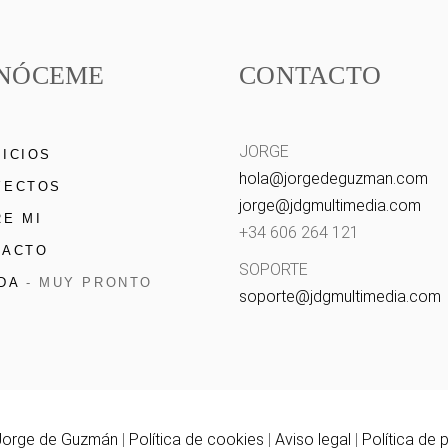
NÓCEME
CONTACTO
JORGE
ICIOS
hola@
jorgedeguzman.com
YECTOS
jorge@
jdgmultimedia.com
E MI
+34 606 264 121
TACTO
SOPORTE
DA
- MUY PRONTO
soporte@
jdgmultimedia.com
Jorge de Guzmán
|
Política de cookies
|
Aviso legal
|
Política de 