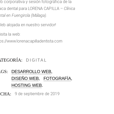
b corporativa y sesión fotográfica de la
ínica dental para
LORENA CAPILLA
–
Clínica
tal en Fuengirola (Málaga).
Web alojada en nuestro servidor!
isita la web:
tps://www.lorenacapilladentista.com
ATEGORÍA:
DIGITAL
AGS:
DESARROLLO WEB
DISEÑO WEB
FOTOGRAFÍA
HOSTING WEB
ECHA:
9 de septiembre de 2019