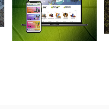
DIGITAL
DISEÑO
VISUALES – BANNERS
ENSPIRAR.ES