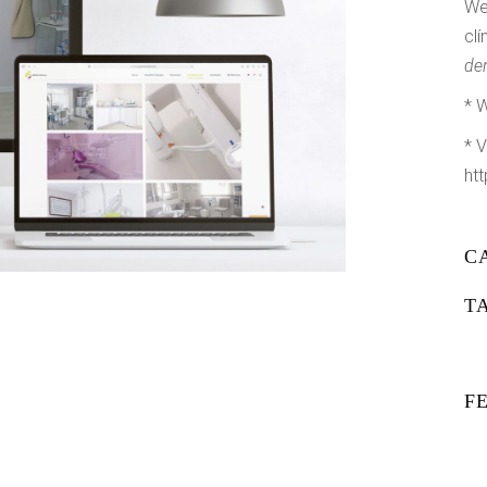
We
cl
den
* 
* V
ht
C
T
F