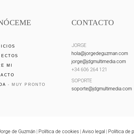
NÓCEME
CONTACTO
JORGE
ICIOS
hola@
jorgedeguzman.com
YECTOS
jorge@
jdgmultimedia.com
E MI
+34 606 264 121
TACTO
SOPORTE
DA
- MUY PRONTO
soporte@
jdgmultimedia.com
Jorge de Guzmán
|
Política de cookies
|
Aviso legal
|
Política de 