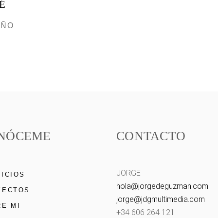
É
EÑO
NÓCEME
CONTACTO
JORGE
ICIOS
hola@
jorgedeguzman.com
YECTOS
jorge@
jdgmultimedia.com
E MI
+34 606 264 121